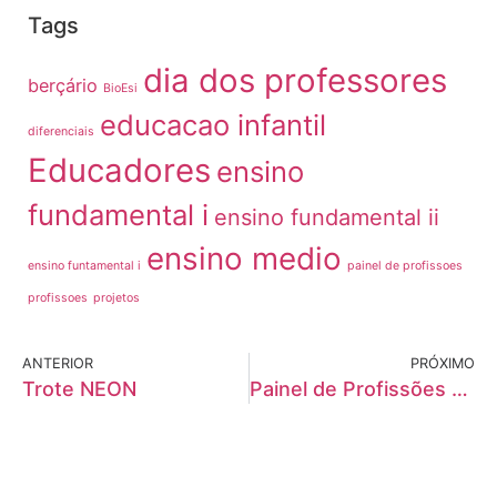
Tags
dia dos professores
berçário
BioEsi
educacao infantil
diferenciais
Educadores
ensino
fundamental i
ensino fundamental ii
ensino medio
ensino funtamental i
painel de profissoes
profissoes
projetos
ANTERIOR
PRÓXIMO
Trote NEON
Painel de Profissões 2018