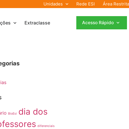
Unidades
Rede ESI
Área Restrit
ações
Extraclasse
Acesso Rápido
egorias
ias
s
dia dos
rio
BioEsi
ofessores
diferenciais