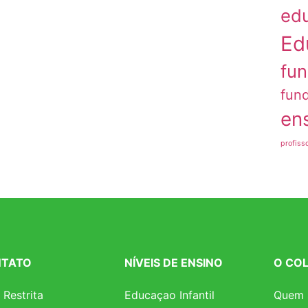
edu
Ed
fun
fund
en
profiss
TATO
NÍVEIS DE ENSINO
O COL
 Restrita
Educaçao Infantil
Quem