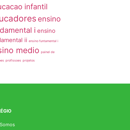
cacao infantil
ucadores
ensino
damental i
ensino
amental ii
ensino funtamental i
sino medio
painel de
oes
profissoes
projetos
ÉGIO
 Somos