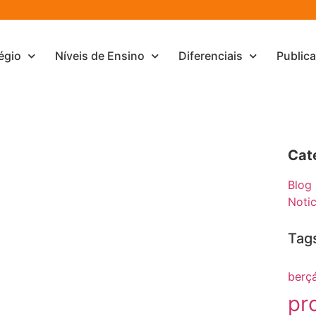
égio
Níveis de Ensino
Diferenciais
Public
Cat
Blog
Notic
Tag
berçá
pr