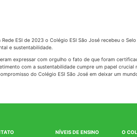
a Rede ESI de 2023 o Colégio ESI São José recebeu o Se
al e sustentabilidade.
deram expressar com orgulho o fato de que foram certific
imento com a sustentabilidade cumpre um papel crucial n
compromisso do Colégio ESI São José em deixar um mundo 
TATO
NÍVEIS DE ENSINO
O COL