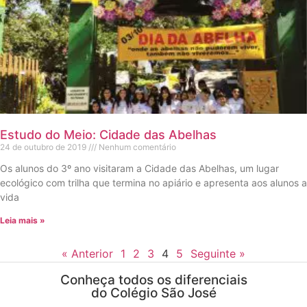
Estudo do Meio: Cidade das Abelhas
24 de outubro de 2019
Nenhum comentário
Os alunos do 3º ano visitaram a Cidade das Abelhas, um lugar
ecológico com trilha que termina no apiário e apresenta aos alunos a
vida
Leia mais »
« Anterior
1
2
3
4
5
Seguinte »
Conheça todos os diferenciais
do Colégio São José