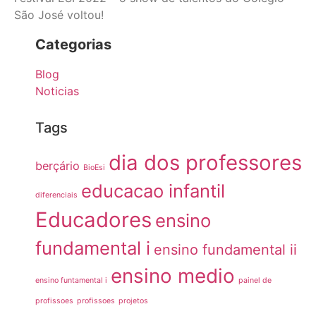
São José voltou!
Categorias
Blog
Noticias
Tags
dia dos professores
berçário
BioEsi
educacao infantil
diferenciais
Educadores
ensino
fundamental i
ensino fundamental ii
ensino medio
ensino funtamental i
painel de
profissoes
profissoes
projetos